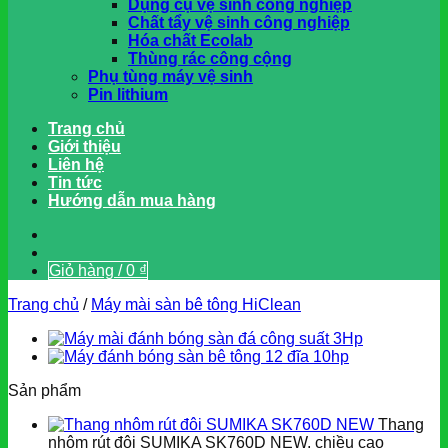
Dụng cụ vệ sinh công nghiệp
Chất tẩy vệ sinh công nghiệp
Hóa chất Ecolab
Thùng rác công cộng
Phụ tùng máy vệ sinh
Pin lithium
Trang chủ
Giới thiệu
Liên hệ
Tin tức
Hướng dẫn mua hàng
Giỏ hàng /
0
₫
Trang chủ
/
Máy mài sàn bê tông HiClean
Sản phẩm
Thang
nhôm rút đôi SUMIKA SK760D NEW, chiều cao