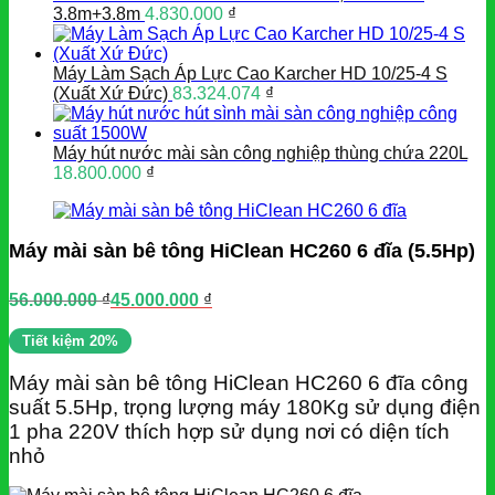
3.8m+3.8m
4.830.000
₫
Máy Làm Sạch Áp Lực Cao Karcher HD 10/25-4 S
(Xuất Xứ Đức)
83.324.074
₫
Máy hút nước mài sàn công nghiệp thùng chứa 220L
18.800.000
₫
Máy mài sàn bê tông HiClean HC260 6 đĩa (5.5Hp)
56.000.000
₫
45.000.000
₫
Giá
Giá
gốc
hiện
Tiết kiệm 20%
là:
tại
56.000.000 ₫.
là:
Máy mài sàn bê tông HiClean HC260 6 đĩa công
45.000.000 ₫.
suất 5.5Hp, trọng lượng máy 180Kg sử dụng điện
1 pha 220V thích hợp sử dụng nơi có diện tích
nhỏ