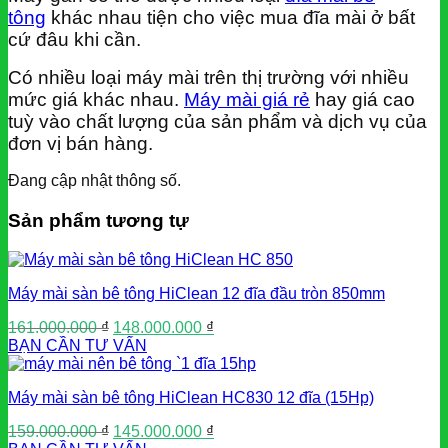
tông
khác nhau tiện cho việc mua đĩa mài ở bất
cứ đâu khi cần.
Có nhiều loại máy mài trên thị trường với nhiều
mức giá khác nhau.
Máy mài giá rẻ
hay giá cao
tuỳ vào chất lượng của sản phẩm và dịch vụ của
đơn vị bán hàng.
Đang cập nhật thông số.
Sản phẩm tương tự
Máy mài sàn bê tông HiClean 12 đĩa đầu tròn 850mm
Giá
Giá
161.000.000
₫
148.000.000
₫
gốc
hiện
BẠN CẦN TƯ VẤN
là:
tại
161.000.000 ₫.
là:
Máy mài sàn bê tông HiClean HC830 12 đĩa (15Hp)
148.000.000 ₫.
Giá
Giá
159.000.000
₫
145.000.000
₫