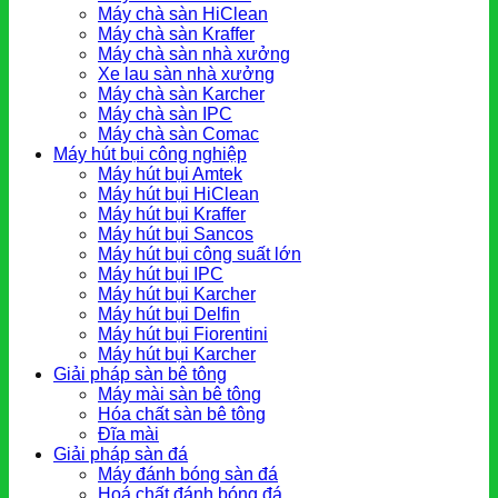
Máy chà sàn HiClean
Máy chà sàn Kraffer
Máy chà sàn nhà xưởng
Xe lau sàn nhà xưởng
Máy chà sàn Karcher
Máy chà sàn IPC
Máy chà sàn Comac
Máy hút bụi công nghiệp
Máy hút bụi Amtek
Máy hút bụi HiClean
Máy hút bụi Kraffer
Máy hút bụi Sancos
Máy hút bụi công suất lớn
Máy hút bụi IPC
Máy hút bụi Karcher
Máy hút bụi Delfin
Máy hút bụi Fiorentini
Máy hút bụi Karcher
Giải pháp sàn bê tông
Máy mài sàn bê tông
Hóa chất sàn bê tông
Đĩa mài
Giải pháp sàn đá
Máy đánh bóng sàn đá
Hoá chất đánh bóng đá