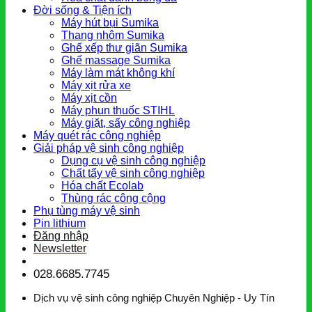
Đời sống & Tiện ích
Máy hút bụi Sumika
Thang nhôm Sumika
Ghế xếp thư giãn Sumika
Ghế massage Sumika
Máy làm mát không khí
Máy xịt rửa xe
Máy xịt cồn
Máy phun thuốc STIHL
Máy giặt, sấy công nghiệp
Máy quét rác công nghiệp
Giải pháp vệ sinh công nghiệp
Dụng cụ vệ sinh công nghiệp
Chất tẩy vệ sinh công nghiệp
Hóa chất Ecolab
Thùng rác công cộng
Phụ tùng máy vệ sinh
Pin lithium
Đăng nhập
Newsletter
028.6685.7745
Dịch vụ vệ sinh công nghiệp Chuyên Nghiệp - Uy Tín