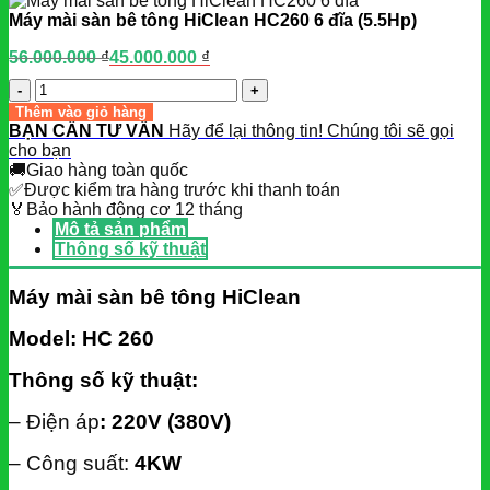
Máy mài sàn bê tông HiClean HC260 6 đĩa (5.5Hp)
56.000.000
₫
45.000.000
₫
Giá
Giá
gốc
hiện
Số
là:
tại
lượng
Thêm vào giỏ hàng
56.000.000 ₫.
là:
BẠN CẦN TƯ VẤN
Hãy để lại thông tin! Chúng tôi sẽ gọi
45.000.000 ₫.
cho bạn
🚚
Giao hàng toàn quốc
✅
Được kiểm tra hàng trước khi thanh toán
🏅
Bảo hành động cơ 12 tháng
Mô tả sản phẩm
Thông số kỹ thuật
Máy mài sàn bê tông HiClean
Model: HC 260
Thông số kỹ thuật:
– Điện áp
: 220V (380V)
– Công suất:
4KW