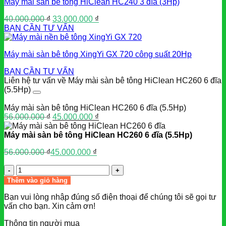
Máy mài sàn bê tông HiClean HC240 3 đĩa (3Hp)
Giá
Giá
40.000.000
₫
33.000.000
₫
gốc
hiện
BẠN CẦN TƯ VẤN
là:
tại
40.000.000 ₫.
là:
Máy mài sàn bê tông XingYi GX 720 công suất 20Hp
33.000.000 ₫.
BẠN CẦN TƯ VẤN
Liên hệ tư vấn về Máy mài sàn bê tông HiClean HC260 6 đĩa
(5.5Hp)
Máy mài sàn bê tông HiClean HC260 6 đĩa (5.5Hp)
Giá
Giá
56.000.000
₫
45.000.000
₫
gốc
hiện
là:
tại
Máy mài sàn bê tông HiClean HC260 6 đĩa (5.5Hp)
56.000.000 ₫.
là:
56.000.000
₫
45.000.000
₫
45.000.000 ₫.
Giá
Giá
gốc
hiện
Số
là:
tại
lượng
Thêm vào giỏ hàng
56.000.000 ₫.
là:
45.000.000 ₫.
Bạn vui lòng nhập đúng số điện thoại để chúng tôi sẽ gọi tư
vấn cho bạn. Xin cảm ơn!
Thông tin người mua