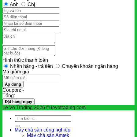
Anh
Chị
Hình thức thanh toán
Nhận hàng - trả tiền
Chuyển khoản ngân hàng
Mã giảm giá
Áp dụng
Coupon: -
Tổng:
Đặt hàng ngay
Le Vo Trading 2026 © levotrading.com
Tìm
kiếm:
Máy chà sàn công nghiệp
Máy chà sàn Amtek