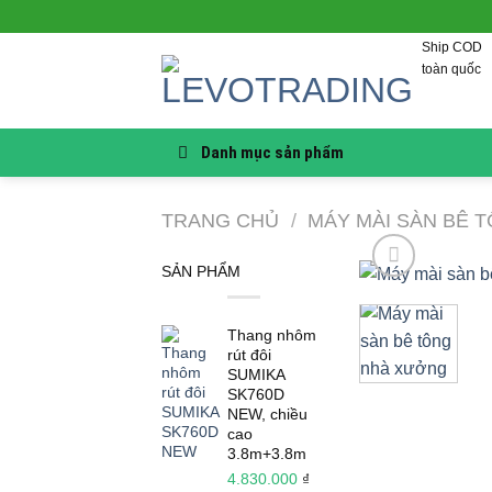
Skip
to
Ship COD
content
toàn quốc
Danh mục sản phẩm
TRANG CHỦ
/
MÁY MÀI SÀN BÊ 
SẢN PHẨM
Thang nhôm
rút đôi
SUMIKA
SK760D
NEW, chiều
cao
3.8m+3.8m
4.830.000
₫