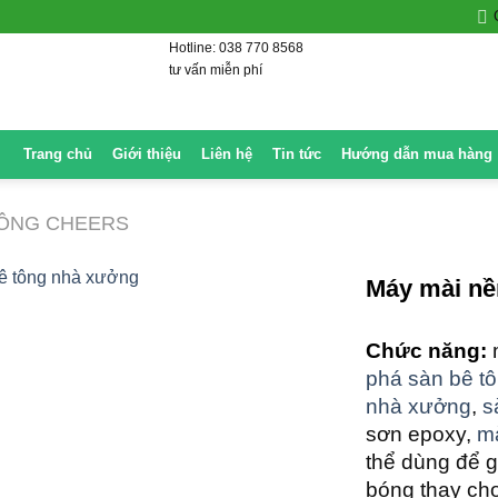
Hotline: 038 770 8568
tư vấn miễn phí
Trang chủ
Giới thiệu
Liên hệ
Tin tức
Hướng dẫn mua hàng
TÔNG CHEERS
Máy mài nề
Chức năng:
phá sàn bê t
nhà xưởng
,
s
sơn epoxy,
mà
thể dùng để 
bóng thay ch