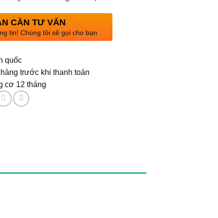
N CẦN TƯ VẤN
ng tin! Chúng tôi sẽ gọi cho bạn
n quốc
hàng trước khi thanh toán
 cơ 12 tháng