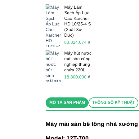
Máy Làm
Sạch Áp Lực
Cao Karcher
HD 10/25-4 S
(Xuất Xứ
Đức)
83.324.074
₫
Máy hút nước
mài sàn công
nghiệp thùng
chứa 220L
18.800.000
₫
MÔ TẢ SẢN PHẨM
THÔNG SỐ KỸ THUẬT
Máy mài sàn bê tông nhà xưởng
Model: 12T-700