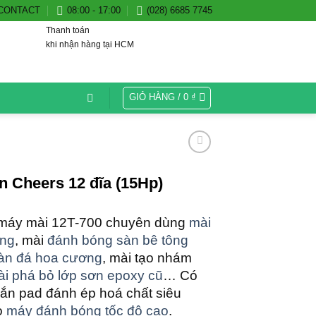
CONTACT
08:00 - 17:00
(028) 6685 7745
Thanh toán
khi nhận hàng tại HCM
GIỎ HÀNG /
0
₫
n Cheers 12 đĩa (15Hp)
máy mài 12T-700 chuyên dùng
mài
ông
, mài
đánh bóng sàn bê tông
àn đá hoa cương
, mài tạo nhám
i phá bỏ lớp sơn epoxy cũ
… Có
gắn pad đánh ép hoá chất siêu
o
máy đánh bóng tốc độ cao
.