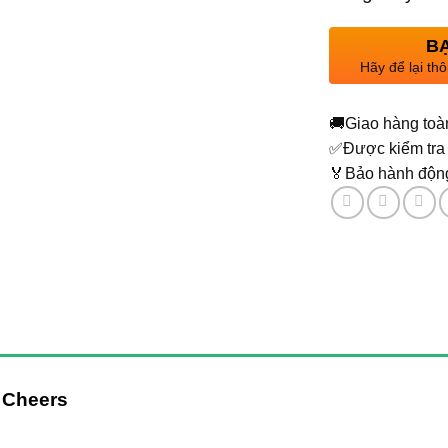
BẠ
Hãy để lại thô
🚚
Giao hàng toà
✅
Được kiểm tra 
🏅
Bảo hành động
 Cheers