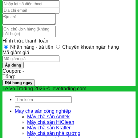
Hình thức thanh toán
Nhận hàng - trả tiền
Chuyển khoản ngân hàng
Mã giảm giá
Áp dụng
Coupon: -
Tổng:
Đặt hàng ngay
Le Vo Trading 2026 © levotrading.com
Tìm
kiếm:
Máy chà sàn công nghiệp
Máy chà sàn Amtek
Máy chà sàn HiClean
Máy chà sàn Kraffer
Máy chà sàn nhà xưởng