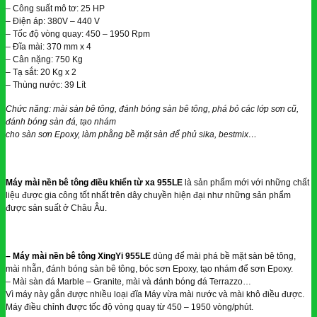
– Công suất mô tơ: 25 HP
– Điện áp: 380V – 440 V
– Tốc độ vòng quay: 450 – 1950 Rpm
– Đĩa mài: 370 mm x 4
– Cân nặng: 750 Kg
– Tạ sắt: 20 Kg x 2
– Thùng nước: 39 Lít
Chức năng:
mài sàn bê tông, đánh bóng sàn bê tông, phá bỏ các lớp sơn cũ,
đánh bóng sàn đá, tạo nhám
cho sàn sơn Epoxy, làm phằng bề mặt sàn để phủ sika, bestmix…
Máy mài nền bê tông điều khiển từ xa 955LE
là sản phẩm mới với những chất
liệu được gia công tốt nhất trên dây chuyền hiện đại như những sản phẩm
được sản suất ở Châu Âu.
– Máy mài nền bê tông XingYi 955LE
dùng để mài phá bề mặt sàn bê tông,
mài nhẵn, đánh bóng sàn bê tông, bóc sơn Epoxy, tạo nhám để sơn Epoxy.
– Mài sàn đá Marble – Granite, mài và đánh bóng đá Terrazzo…
Vì máy này gắn được nhiều loại đĩa Máy vừa mài nước và mài khô điều được.
Máy điều chỉnh được tốc độ vòng quay từ 450 – 1950 vòng/phút.