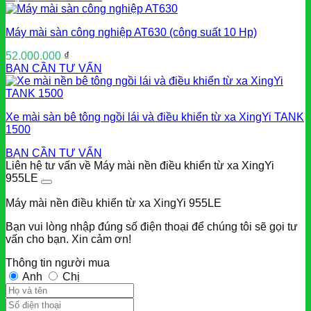
Máy mài sàn công nghiệp AT630 (công suất 10 Hp)
52.000.000
₫
BẠN CẦN TƯ VẤN
Xe mài sàn bê tông ngồi lái và điều khiển từ xa XingYi TANK
1500
BẠN CẦN TƯ VẤN
Liên hệ tư vấn về Máy mài nền điều khiển từ xa XingYi
955LE
Máy mài nền điều khiển từ xa XingYi 955LE
Bạn vui lòng nhập đúng số điện thoại để chúng tôi sẽ gọi tư
vấn cho bạn. Xin cảm ơn!
Thông tin người mua
Anh
Chị