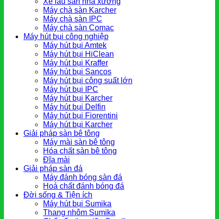
Xe lau sàn nhà xưởng
Máy chà sàn Karcher
Máy chà sàn IPC
Máy chà sàn Comac
Máy hút bụi công nghiệp
Máy hút bụi Amtek
Máy hút bụi HiClean
Máy hút bụi Kraffer
Máy hút bụi Sancos
Máy hút bụi công suất lớn
Máy hút bụi IPC
Máy hút bụi Karcher
Máy hút bụi Delfin
Máy hút bụi Fiorentini
Máy hút bụi Karcher
Giải pháp sàn bê tông
Máy mài sàn bê tông
Hóa chất sàn bê tông
Đĩa mài
Giải pháp sàn đá
Máy đánh bóng sàn đá
Hoá chất đánh bóng đá
Đời sống & Tiện ích
Máy hút bụi Sumika
Thang nhôm Sumika