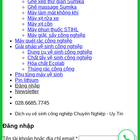
Ghế xếp thư giãn Sumika
Ghế massage Sumika
Máy làm mát không khí
Máy xịt rửa xe
Máy xịt cồn
Máy phun thuốc STIHL
Máy giặt, sấy công nghiệp
Máy quét rác công nghiệp
Giải pháp vệ sinh công nghiệp
Dụng cụ vệ sinh công nghiệp
Chất tẩy vệ sinh công nghiệp
Hóa chất Ecolab
Thùng rác công cộng
Phụ tùng máy vệ sinh
Pin lithium
Đăng nhập
Newsletter
028.6685.7745
Dịch vụ vệ sinh công nghiệp Chuyên Nghiệp - Uy Tín
Đăng nhập
Tên tài khoản hoặc địa chỉ email
*