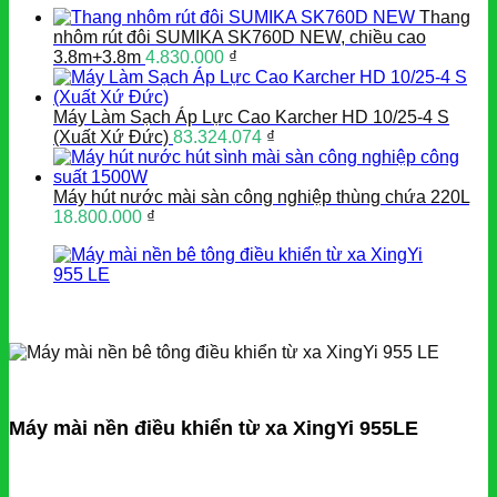
Thang
nhôm rút đôi SUMIKA SK760D NEW, chiều cao
3.8m+3.8m
4.830.000
₫
Máy Làm Sạch Áp Lực Cao Karcher HD 10/25-4 S
(Xuất Xứ Đức)
83.324.074
₫
Máy hút nước mài sàn công nghiệp thùng chứa 220L
18.800.000
₫
Máy mài nền điều khiển từ xa XingYi 955LE