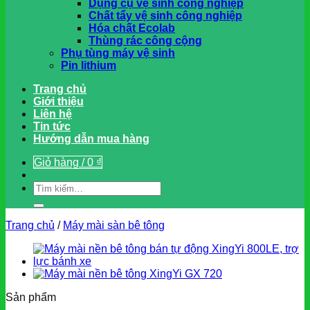
Dụng cụ vệ sinh công nghiệp
Chất tẩy vệ sinh công nghiệp
Hóa chất Ecolab
Thùng rác công cộng
Phụ tùng máy vệ sinh
Pin lithium
Trang chủ
Giới thiệu
Liên hệ
Tin tức
Hướng dẫn mua hàng
Giỏ hàng /
0
₫
Tìm
kiếm:
Trang chủ
/
Máy mài sàn bê tông
Sản phẩm