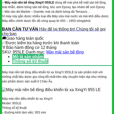
– Máy mài nền bê tông XingYi 955LE
dùng để mài phá bề mặt sàn bê tông,
mài nhẵn, đánh bóng sàn bê tông, bóc sơn Epoxy, tạo nhám để sơn Epoxy.
– Mài sàn đá Marble – Granite, mài và đánh bóng đá Terrazzo…
Vì máy này gắn được nhiều loại đĩa Máy vừa mài nước và mài khô điều được.
Máy điều chỉnh được tốc độ vòng quay từ 450 – 1950 vòng/phút.
BẠN CẦN TƯ VẤN
Hãy để lại thông tin! Chúng tôi sẽ gọi
cho bạn
🚚
Giao hàng toàn quốc
✅
Được kiểm tra hàng trước khi thanh toán
🏅
Bảo hành động cơ 12 tháng
SKU:
955LE
Danh mục:
Máy mài sàn bê tông
Mô tả sản phẩm
Thông số kỹ thuật
Máy mài nền bê tông điều khiển từ xa XingYi 955LE là sản phẩm mới với
những chất liệu được gia công tốt nhất trên dây chuyền hiện đại như những
sản phẩm được sản suất ở Châu Âu.
Máy mài nền điều khiển từ xa XingYi
Model: 955LE
Thông số kỹ thuật:
– Đường kính làm việc: 955 mm