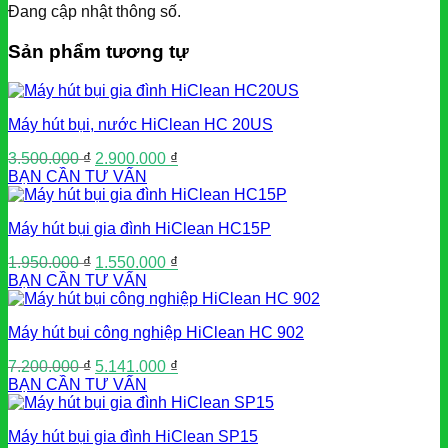
Đang cập nhật thông số.
Sản phẩm tương tự
Máy hút bụi, nước HiClean HC 20US
Giá
Giá
3.500.000
₫
2.900.000
₫
gốc
hiện
BẠN CẦN TƯ VẤN
là:
tại
3.500.000 ₫.
là:
Máy hút bụi gia đình HiClean HC15P
2.900.000 ₫.
Giá
Giá
1.950.000
₫
1.550.000
₫
gốc
hiện
BẠN CẦN TƯ VẤN
là:
tại
1.950.000 ₫.
là:
Máy hút bụi công nghiệp HiClean HC 902
1.550.000 ₫.
Giá
Giá
7.200.000
₫
5.141.000
₫
gốc
hiện
BẠN CẦN TƯ VẤN
là:
tại
7.200.000 ₫.
là:
Máy hút bụi gia đình HiClean SP15
5.141.000 ₫.