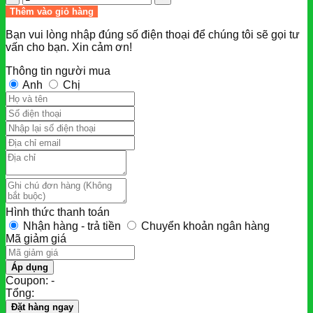
là:
tại
lượng
Thêm vào giỏ hàng
7.900.000 ₫.
là:
6.500.000 ₫.
Bạn vui lòng nhập đúng số điện thoại để chúng tôi sẽ gọi tư
vấn cho bạn. Xin cảm ơn!
Thông tin người mua
Anh
Chị
Hình thức thanh toán
Nhận hàng - trả tiền
Chuyển khoản ngân hàng
Mã giảm giá
Áp dụng
Coupon: -
Tổng:
Đặt hàng ngay