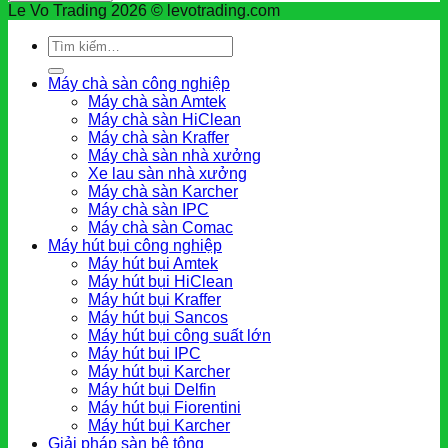
Le Vo Trading 2026 © levotrading.com
Tìm
kiếm:
Máy chà sàn công nghiệp
Máy chà sàn Amtek
Máy chà sàn HiClean
Máy chà sàn Kraffer
Máy chà sàn nhà xưởng
Xe lau sàn nhà xưởng
Máy chà sàn Karcher
Máy chà sàn IPC
Máy chà sàn Comac
Máy hút bụi công nghiệp
Máy hút bụi Amtek
Máy hút bụi HiClean
Máy hút bụi Kraffer
Máy hút bụi Sancos
Máy hút bụi công suất lớn
Máy hút bụi IPC
Máy hút bụi Karcher
Máy hút bụi Delfin
Máy hút bụi Fiorentini
Máy hút bụi Karcher
Giải pháp sàn bê tông