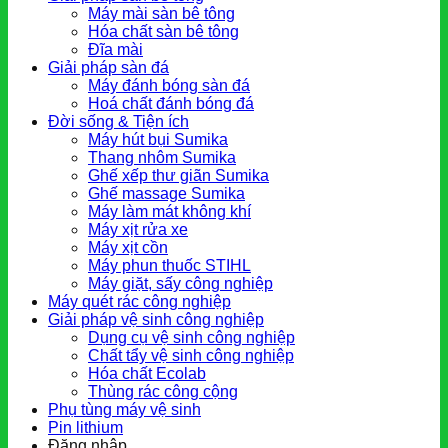
Máy mài sàn bê tông
Hóa chất sàn bê tông
Đĩa mài
Giải pháp sàn đá
Máy đánh bóng sàn đá
Hoá chất đánh bóng đá
Đời sống & Tiện ích
Máy hút bụi Sumika
Thang nhôm Sumika
Ghế xếp thư giãn Sumika
Ghế massage Sumika
Máy làm mát không khí
Máy xịt rửa xe
Máy xịt cồn
Máy phun thuốc STIHL
Máy giặt, sấy công nghiệp
Máy quét rác công nghiệp
Giải pháp vệ sinh công nghiệp
Dụng cụ vệ sinh công nghiệp
Chất tẩy vệ sinh công nghiệp
Hóa chất Ecolab
Thùng rác công cộng
Phụ tùng máy vệ sinh
Pin lithium
Đăng nhập