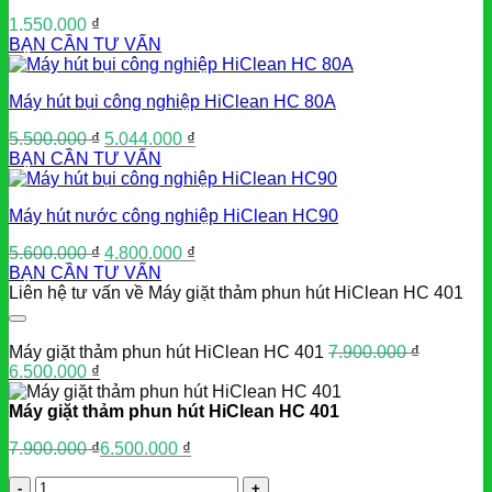
1.550.000
₫
BẠN CẦN TƯ VẤN
Máy hút bụi công nghiệp HiClean HC 80A
Giá
Giá
5.500.000
₫
5.044.000
₫
gốc
hiện
BẠN CẦN TƯ VẤN
là:
tại
5.500.000 ₫.
là:
Máy hút nước công nghiệp HiClean HC90
5.044.000 ₫.
Giá
Giá
5.600.000
₫
4.800.000
₫
gốc
hiện
BẠN CẦN TƯ VẤN
là:
tại
Liên hệ tư vấn về Máy giặt thảm phun hút HiClean HC 401
5.600.000 ₫.
là:
4.800.000 ₫.
Máy giặt thảm phun hút HiClean HC 401
7.900.000
₫
Giá
Giá
6.500.000
₫
gốc
hiện
là:
tại
Máy giặt thảm phun hút HiClean HC 401
7.900.000 ₫.
là:
7.900.000
₫
6.500.000
₫
6.500.000 ₫.
Giá
Giá
gốc
hiện
Số