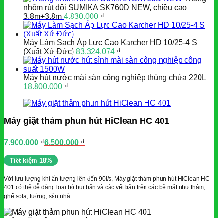
nhôm rút đôi SUMIKA SK760D NEW, chiều cao
3.8m+3.8m
4.830.000
₫
Máy Làm Sạch Áp Lực Cao Karcher HD 10/25-4 S
(Xuất Xứ Đức)
83.324.074
₫
Máy hút nước mài sàn công nghiệp thùng chứa 220L
18.800.000
₫
Máy giặt thảm phun hút HiClean HC 401
7.900.000
₫
6.500.000
₫
Giá
Giá
gốc
hiện
Tiết kiệm 18%
là:
tại
7.900.000 ₫.
là:
Với lưu lượng khí ấn tượng lên đến 90l/s, Máy giặt thảm phun hút HiClean HC
6.500.000 ₫.
401 có thể dễ dàng loại bỏ bụi bẩn và các vết bẩn trên các bề mặt như thảm,
ghế sofa, tường, sàn nhà.