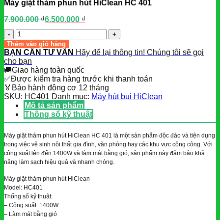
Máy giặt thảm phun hút HiClean HC 401
7.900.000
₫
6.500.000
₫
Giá
Giá
gốc
hiện
Số
là:
tại
lượng
Thêm vào giỏ hàng
7.900.000 ₫.
là:
BẠN CẦN TƯ VẤN
Hãy để lại thông tin! Chúng tôi sẽ gọi
6.500.000 ₫.
cho bạn
🚚
Giao hàng toàn quốc
✅
Được kiểm tra hàng trước khi thanh toán
🏅
Bảo hành động cơ 12 tháng
SKU:
HC401
Danh mục:
Máy hút bụi HiClean
Mô tả sản phẩm
Thông số kỹ thuật
Máy giặt thảm phun hút HiClean HC 401 là một sản phẩm độc đáo và tiện dụng
trong việc vệ sinh nội thất gia đình, văn phòng hay các khu vực công cộng. Với
công suất lên đến 1400W và làm mát bằng gió, sản phẩm này đảm bảo khả
năng làm sạch hiệu quả và nhanh chóng.
Máy giặt thảm phun hút HiClean
Model: HC401
Thống số kỹ thuật:
– Công suất: 1400W
– Làm mát bằng gió