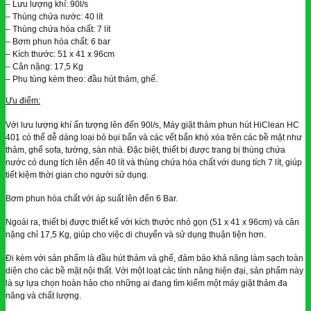
– Lưu lượng khí: 90l/s
– Thùng chứa nước: 40 lít
– Thùng chứa hóa chất: 7 lít
– Bơm phun hóa chất: 6 bar
– Kích thước: 51 x 41 x 96cm
– Cân nặng: 17,5 Kg
– Phụ tùng kèm theo: đầu hút thảm, ghế.
Ưu điểm:
Với lưu lượng khí ấn tượng lên đến 90l/s, Máy giặt thảm phun hút HiClean HC
401 có thể dễ dàng loại bỏ bụi bẩn và các vết bẩn khó xóa trên các bề mặt như
thảm, ghế sofa, tường, sàn nhà. Đặc biệt, thiết bị được trang bị thùng chứa
nước có dung tích lên đến 40 lít và thùng chứa hóa chất với dung tích 7 lít, giúp
tiết kiệm thời gian cho người sử dụng.
Bơm phun hóa chất với áp suất lên đến 6 Bar.
Ngoài ra, thiết bị được thiết kế với kích thước nhỏ gọn (51 x 41 x 96cm) và cân
nặng chỉ 17,5 Kg, giúp cho việc di chuyển và sử dụng thuận tiện hơn.
Đi kèm với sản phẩm là đầu hút thảm và ghế, đảm bảo khả năng làm sạch toàn
diện cho các bề mặt nội thất. Với một loạt các tính năng hiện đại, sản phẩm này
là sự lựa chọn hoàn hảo cho những ai đang tìm kiếm một máy giặt thảm đa
năng và chất lượng.