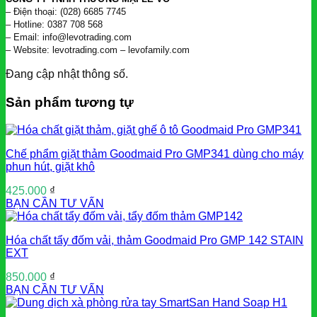
– Điện thoại: (028) 6685 7745
– Hotline: 0387 708 568
– Email: info@levotrading.com
– Website: levotrading.com – levofamily.com
Đang cập nhật thông số.
Sản phẩm tương tự
Chế phẩm giặt thảm Goodmaid Pro GMP341 dùng cho máy
phun hút, giặt khô
425.000
₫
BẠN CẦN TƯ VẤN
Hóa chất tẩy đốm vải, thảm Goodmaid Pro GMP 142 STAIN
EXT
850.000
₫
BẠN CẦN TƯ VẤN