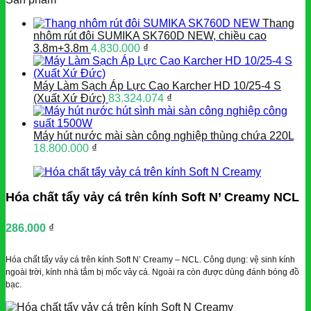
Thang
nhôm rút đôi SUMIKA SK760D NEW, chiều cao
3.8m+3.8m
4.830.000
₫
Máy Làm Sạch Áp Lực Cao Karcher HD 10/25-4 S
(Xuất Xứ Đức)
83.324.074
₫
Máy hút nước mài sàn công nghiệp thùng chứa 220L
18.800.000
₫
Hóa chất tẩy vảy cá trên kính Soft N’ Creamy NCL
286.000
₫
Hóa chất tẩy vảy cá trên kính Soft N’ Creamy – NCL. Công dụng: vệ sinh kính
ngoài trời, kính nhà tắm bị mốc vảy cá. Ngoài ra còn được dùng đánh bóng đồ
bạc.