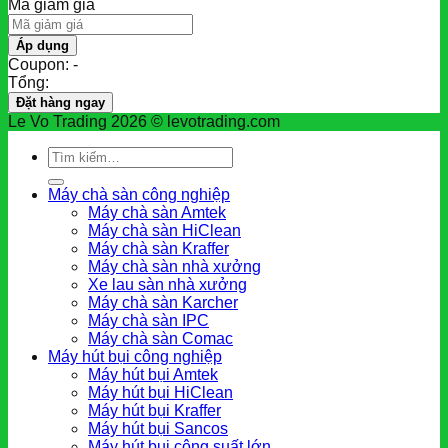
Mã giảm giá
Áp dụng
Coupon: -
Tổng:
Đặt hàng ngay
Le Vo Trading 2026 © levotrading.com
Tìm
kiếm:
Máy chà sàn công nghiệp
Máy chà sàn Amtek
Máy chà sàn HiClean
Máy chà sàn Kraffer
Máy chà sàn nhà xưởng
Xe lau sàn nhà xưởng
Máy chà sàn Karcher
Máy chà sàn IPC
Máy chà sàn Comac
Máy hút bụi công nghiệp
Máy hút bụi Amtek
Máy hút bụi HiClean
Máy hút bụi Kraffer
Máy hút bụi Sancos
Máy hút bụi công suất lớn