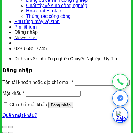
Dụng cụ vệ sinh công nghiệp
Chất tẩy vệ sinh công nghiệp
Hóa chất Ecolab
Thùng rác công cộng
Phụ tùng máy vệ sinh
Pin lithium
Đăng nhập
Newsletter
028.6685.7745
Dịch vụ vệ sinh công nghiệp Chuyên Nghiệp - Uy Tín
Đăng nhập
Tên tài khoản hoặc địa chỉ email
*
Mật khẩu
*
Ghi nhớ mật khẩu
Đăng nhập
Quên mật khẩu?