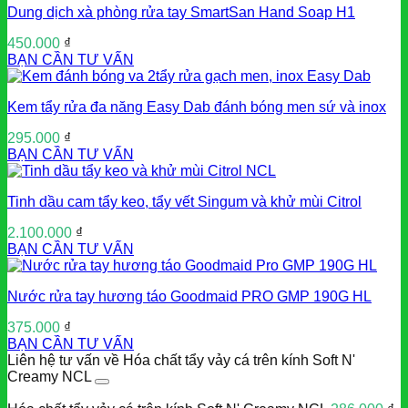
Dung dịch xà phòng rửa tay SmartSan Hand Soap H1
450.000
₫
BẠN CẦN TƯ VẤN
Kem tẩy rửa đa năng Easy Dab đánh bóng men sứ và inox
295.000
₫
BẠN CẦN TƯ VẤN
Tinh dầu cam tẩy keo, tẩy vết Singum và khử mùi Citrol
2.100.000
₫
BẠN CẦN TƯ VẤN
Nước rửa tay hương táo Goodmaid PRO GMP 190G HL
375.000
₫
BẠN CẦN TƯ VẤN
Liên hệ tư vấn về Hóa chất tẩy vảy cá trên kính Soft N'
Creamy NCL