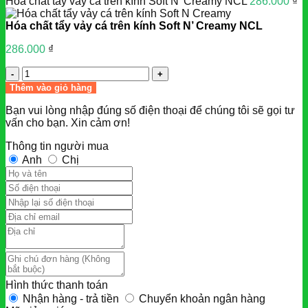
Hóa chất tẩy vảy cá trên kính Soft N' Creamy NCL
286.000
₫
Hóa chất tẩy vảy cá trên kính Soft N’ Creamy NCL
286.000
₫
Số
lượng
Thêm vào giỏ hàng
Bạn vui lòng nhập đúng số điện thoại để chúng tôi sẽ gọi tư
vấn cho bạn. Xin cảm ơn!
Thông tin người mua
Anh
Chị
Hình thức thanh toán
Nhận hàng - trả tiền
Chuyển khoản ngân hàng