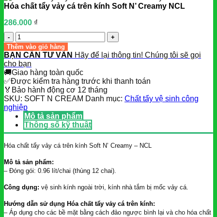
Hóa chất tẩy vảy cá trên kính Soft N’ Creamy NCL
286.000
₫
Số
lượng
Thêm vào giỏ hàng
BẠN CẦN TƯ VẤN
Hãy để lại thông tin! Chúng tôi sẽ gọi
cho bạn
🚚
Giao hàng toàn quốc
✅
Được kiểm tra hàng trước khi thanh toán
🏅
Bảo hành động cơ 12 tháng
SKU:
SOFT N CREAM
Danh mục:
Chất tẩy vệ sinh công
nghiệp
Mô tả sản phẩm
Thông số kỹ thuật
Hóa chất tẩy vảy cá trên kính Soft N’ Creamy – NCL
Mô tả sản phẩm:
– Đóng gói: 0.96 lít/chai (thùng 12 chai).
Công dụng:
vệ sinh kính ngoài trời, kính nhà tắm bị mốc vảy cá.
Hướng dẫn sử dụng Hóa chất tẩy vảy cá trên kính:
– Áp dụng cho các bề mặt bằng cách đảo ngược bình lại và cho hóa chất