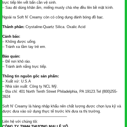
trực tiếp lên vết bẩn cần vệ sinh.
– Sau đó dùng khăn ẩm, miếng musly chà nhẹ đều lên bề mặt kính.
Ngoài ra Soft N’ Creamy còn có công dụng đánh bóng đồ bạc.
Thành phần:
Crystaline-Quartz Silica. Oxalic Acid
Cảnh báo:
– Không được uống.
– Tránh xa tầm tay trẻ em.
Bảo quản:
– Để nơi khô ráo.
– Tránh ánh nắng trực tiếp.
Thông tin nguồn gốc sản phẩm:
– Xuất xứ: U.S.A
– Nhà sản xuất: Công ty NCL Mỹ.
– Địa chỉ: 401 North Tenth Street Philadelphia, PA 19123.Tel (800)255-
3924
Soft N’ Creamy là hàng nhập khẩu nên chất lượng được chọn lựa kỹ và
được đưa vào sử dụng thực tế trước khi đưa ra thị trường.
—————————————————–
Liên hệ với chúng tôi:
CÔNG TY TNHH THƯƠNG MẠI LÊ VÕ