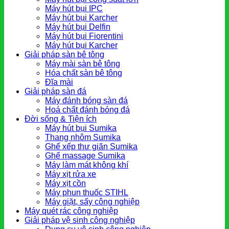
Máy hút bụi IPC
Máy hút bụi Karcher
Máy hút bụi Delfin
Máy hút bụi Fiorentini
Máy hút bụi Karcher
Giải pháp sàn bê tông
Máy mài sàn bê tông
Hóa chất sàn bê tông
Đĩa mài
Giải pháp sàn đá
Máy đánh bóng sàn đá
Hoá chất đánh bóng đá
Đời sống & Tiện ích
Máy hút bụi Sumika
Thang nhôm Sumika
Ghế xếp thư giãn Sumika
Ghế massage Sumika
Máy làm mát không khí
Máy xịt rửa xe
Máy xịt cồn
Máy phun thuốc STIHL
Máy giặt, sấy công nghiệp
Máy quét rác công nghiệp
Giải pháp vệ sinh công nghiệp