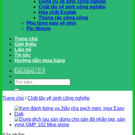
Dụng cụ vệ sinh công nghiệp
Chất tẩy vệ sinh công nghiệp
Hóa chất Ecolab
Thùng rác công cộng
Phụ tùng máy vệ sinh
Pin lithium
Trang chủ
Giới thiệu
Liên hệ
Tin tức
Hướng dẫn mua hàng
Giỏ hàng /
0
₫
Tìm
kiếm:
Trang chủ
/
Chất tẩy vệ sinh công nghiệp
Sản phẩm