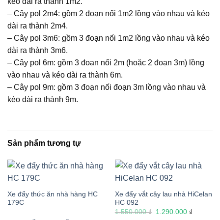
kéo dài ra thành 1m2.
– Cây pol 2m4: gồm 2 đoạn nối 1m2 lồng vào nhau và kéo
dài ra thành 2m4.
– Cây pol 3m6: gồm 3 đoạn nối 1m2 lồng vào nhau và kéo
dài ra thành 3m6.
– Cây pol 6m: gồm 3 đoạn nối 2m (hoặc 2 đoạn 3m) lồng
vào nhau và kéo dài ra thành 6m.
– Cây pol 9m: gồm 3 đoạn nối đoạn 3m lồng vào nhau và
kéo dài ra thành 9m.
Sản phẩm tương tự
Xe đẩy thức ăn nhà hàng HC
Xe đẩy vắt cây lau nhà HiCelan
179C
HC 092
Giá
Giá
1.550.000
₫
1.290.000
₫
gốc
hiện