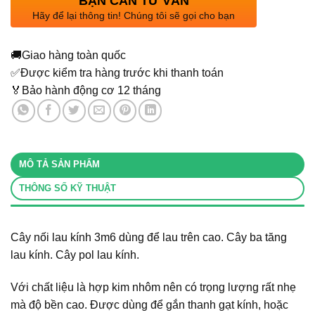
BẠN CẦN TƯ VẤN
Hãy để lại thông tin! Chúng tôi sẽ gọi cho bạn
🚚
Giao hàng toàn quốc
✅
Được kiểm tra hàng trước khi thanh toán
🏅
Bảo hành động cơ 12 tháng
MÔ TẢ SẢN PHẨM
THÔNG SỐ KỸ THUẬT
Cây nối lau kính 3m6 dùng để lau trên cao. Cây ba tăng
lau kính. Cây pol lau kính.
Với chất liệu là hợp kim nhôm nên có trọng lượng rất nhẹ
mà độ bền cao. Được dùng để gắn thanh gạt kính, hoặc